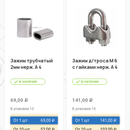
Зажим трубчатый
Зажим д/троса М 6
2мм нерж. A 4
с гайками нерж. A 4
в наличии
в наличии
69,00
141,00
Р
Р
В упаковке 10
В упаковке 10
От 1 шт
69,00
От 1 шт
141,00
Р
Р
От 10 шт
52,00
От 10 шт
103,00
Р
Р