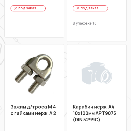
под заказ
под заказ
В упаковке 10
Зажим д/троса М 4
Карабин нерж. А4
с гайками нерж. A 2
10х100мм АРТ9075
(DIN 5299C)