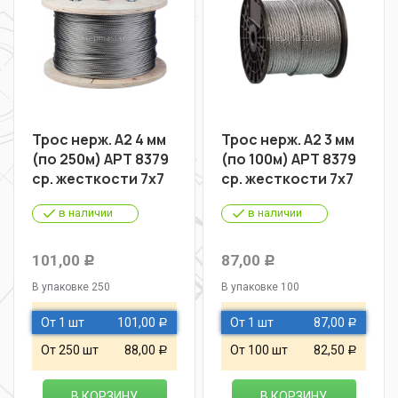
Трос нерж. А2 4 мм
Трос нерж. А2 3 мм
(по 250м) АРТ 8379
(по 100м) АРТ 8379
ср. жесткости 7х7
ср. жесткости 7х7
в наличии
в наличии
101,00
87,00
Р
Р
В упаковке 250
В упаковке 100
От 1 шт
101,00
От 1 шт
87,00
Р
Р
От 250 шт
88,00
От 100 шт
82,50
Р
Р
В КОРЗИНУ
В КОРЗИНУ