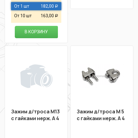
От 1 шт
182,00
Р
От 10 шт
163,00
Р
В КОРЗИНУ
Зажим д/троса М13
Зажим д/троса М 5
с гайками нерж. A 4
с гайками нерж. A 4