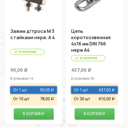
Зажим д/троса М 3
Цепь
с гайками нерж. А 4
короткозвенная
4х16 мм DIN 766
нерж А4
в наличии
в наличии
90,00
437,00
Р
Р
В упаковке 10
В упаковке 30
От 1 шт
90,00
От 1 шт
437,00
Р
Р
От 10 шт
78,00
От 30 шт
410,00
Р
Р
В КОРЗИНУ
В КОРЗИНУ