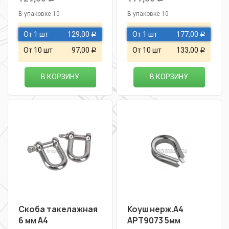
В упаковке 10
В упаковке 10
От 1 шт
129,00
От 1 шт
177,00
Р
Р
От 10 шт
97,00
От 10 шт
133,00
Р
Р
В КОРЗИНУ
В КОРЗИНУ
Скоба такелажная
Коуш нерж.А4
6 мм А4
АРТ9073 5мм