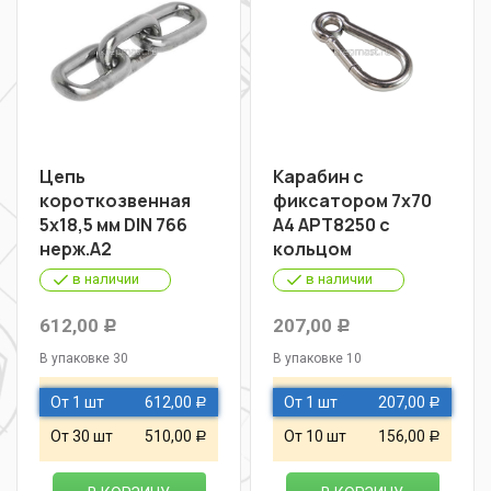
Цепь
Карабин с
короткозвенная
фиксатором 7х70
5х18,5 мм DIN 766
А4 АРТ8250 с
нерж.А2
кольцом
в наличии
в наличии
612,00
207,00
Р
Р
В упаковке 30
В упаковке 10
От 1 шт
612,00
От 1 шт
207,00
Р
Р
От 30 шт
510,00
От 10 шт
156,00
Р
Р