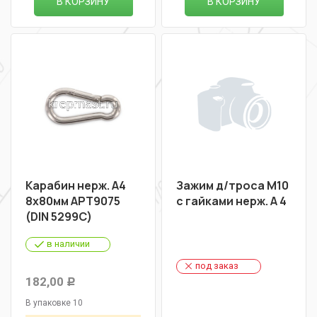
В КОРЗИНУ
В КОРЗИНУ
Карабин нерж. А4
Зажим д/троса М10
8х80мм АРТ9075
с гайками нерж. A 4
(DIN 5299C)
в наличии
под заказ
182,00
Р
В упаковке 10