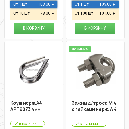
От 1 шт
103,00
От 1 шт
105,00
Р
Р
От 10 шт
78,00
От 100 шт
101,00
Р
Р
В КОРЗИНУ
В КОРЗИНУ
НОВИНКА
Коуш нерж.А4
Зажим д/троса М 4
АРТ9073 4мм
с гайками нерж. A 4
в наличии
в наличии