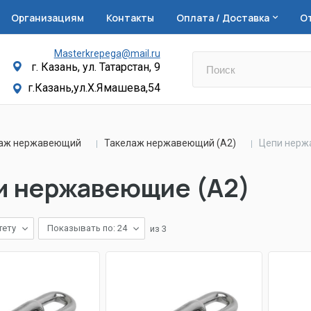
Организациям
Контакты
Оплата / Доставка
О
Masterkrepega@mail.ru
г. Казань, ул. Татарстан, 9
г.Казань,ул.Х.Ямашева,54
лаж нержавеющий
Такелаж нержавеющий (А2)
Цепи нерж
и нержавеющие (А2)
тету
Показывать по: 24
из
3