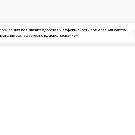
cookies
для повышения удобства и эффективности пользования сайтом.
мотр, вы соглашаетесь с их использованием.
И ПОДДЕРЖКА
ОРГАНИЗАЦИЯМ
КОНТАК
льных
420054, Республика Татарста
г.Казань, ул.Татарстан, 9
г.Казань, ул.Ямашева, 54, кор
3