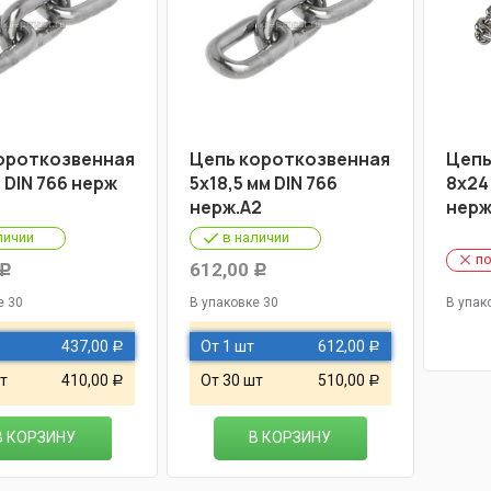
ороткозвенная
Цепь короткозвенная
Цепь
 DIN 766 нерж
5х18,5 мм DIN 766
8х24
нерж.А2
нерж
личии
в наличии
по
612,00
Р
Р
е 30
В упаковке 30
В упак
437,00
От 1 шт
612,00
Р
Р
т
410,00
От 30 шт
510,00
Р
Р
В КОРЗИНУ
В КОРЗИНУ