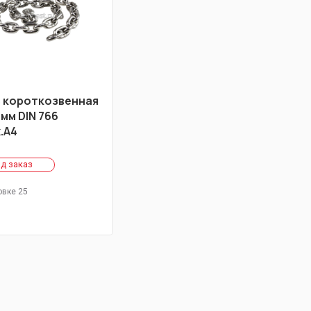
 короткозвенная
 мм DIN 766
.А4
д заказ
овке 25