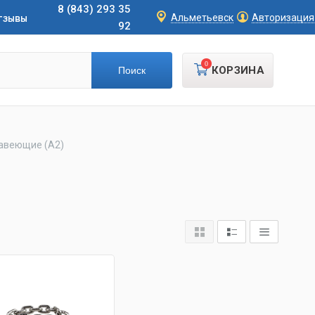
8 (843) 293 35
тзывы
Альметьевск
Авторизация
92
0
КОРЗИНА
авеющие (А2)