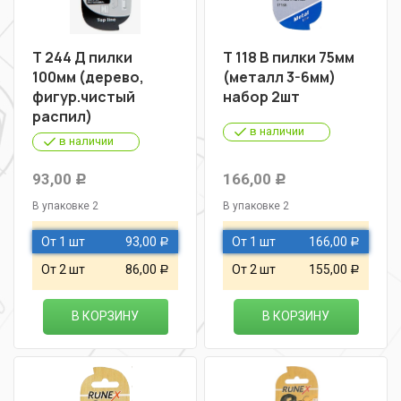
Т 244 Д пилки
Т 118 В пилки 75мм
100мм (дерево,
(металл 3-6мм)
фигур.чистый
набор 2шт
распил)
в наличии
в наличии
93,00
166,00
Р
Р
В упаковке 2
В упаковке 2
От 1 шт
93,00
От 1 шт
166,00
Р
Р
От 2 шт
86,00
От 2 шт
155,00
Р
Р
В КОРЗИНУ
В КОРЗИНУ