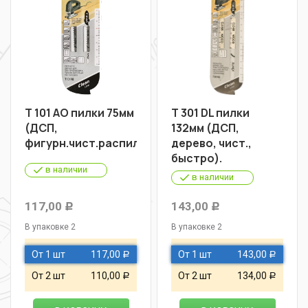
Т 101 АО пилки 75мм
Т 301 DL пилки
(ДСП,
132мм (ДСП,
фигурн.чист.распил)
дерево, чист.,
быстро).
в наличии
в наличии
117,00
143,00
Р
Р
В упаковке 2
В упаковке 2
От 1 шт
117,00
От 1 шт
143,00
Р
Р
От 2 шт
110,00
От 2 шт
134,00
Р
Р