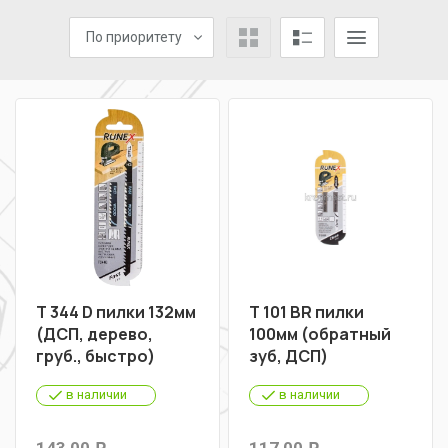
По приоритету
Т 344 D пилки 132мм
Т 101 BR пилки
(ДСП, дерево,
100мм (обратный
груб., быстро)
зуб, ДСП)
в наличии
в наличии