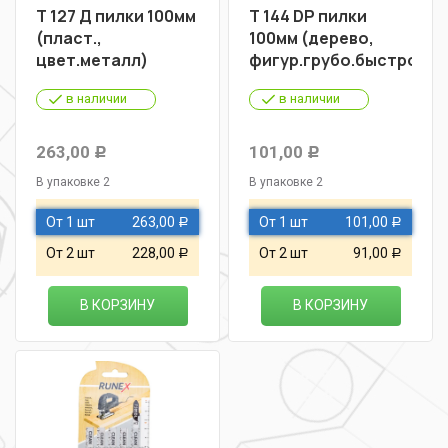
Т 127 Д пилки 100мм
Т 144 DP пилки
(пласт.,
100мм (дерево,
цвет.металл)
фигур.грубо.быстро)
в наличии
в наличии
263,00
101,00
Р
Р
В упаковке 2
В упаковке 2
От 1 шт
263,00
От 1 шт
101,00
Р
Р
От 2 шт
228,00
От 2 шт
91,00
Р
Р
В КОРЗИНУ
В КОРЗИНУ