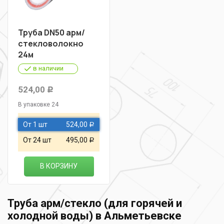
Труба DN50 арм/
стекловолокно
24м
в наличии
524,00
Р
В упаковке 24
От 1 шт
524,00
Р
От 24 шт
495,00
Р
В КОРЗИНУ
Труба арм/стекло (для горячей и
холодной воды) в Альметьевске