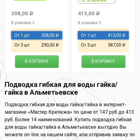
в наличии
308,00
413,00
Р
Р
В упаковке 3
В упаковке 3
От 1 шт
308,00
От 1 шт
413,00
Р
Р
От 3 шт
290,00
От 3 шт
387,00
Р
Р
В КОРЗИНУ
В КОРЗИНУ
Подводка гибкая для воды гайка/
гайка в Альметьевске
Подводка гибкая для воды гайка/гайка в интернет-
магазине «Мастер Крепежа» по цене от 147 руб до 413
руб. Более 14 наименований. Купить подводка гибкая
для воды гайка/гайка в Альметьевске выгодно Вы
можете on-line на нашем сайте, или отправив заявку по