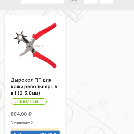
Дырокол FIT для
кожи револьверн 6
в 1 (2-5,0мм)
в наличии
804,00
Р
В упаковке 2