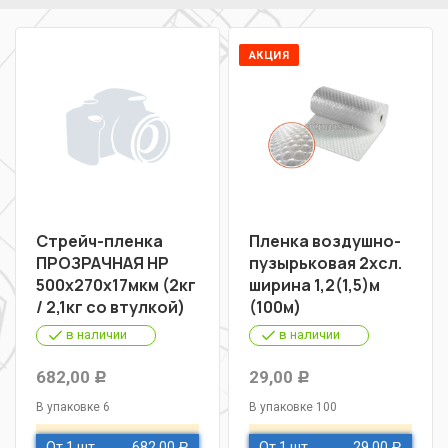
АКЦИЯ
Стрейч-пленка
Пленка воздушно-
ПРОЗРАЧНАЯ НР
пузырьковая 2хсл.
500х270х17мкм (2кг
ширина 1,2(1,5)м
/ 2,1кг со втулкой)
(100м)
в наличии
в наличии
682,00
29,00
Р
Р
В упаковке 6
В упаковке 100
От 1 шт
682,00
От 1 шт
29,00
Р
Р