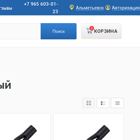
+7 965 603-01-
тзывы
Альметьевск
Авторизация
23
0
КОРЗИНА
ый