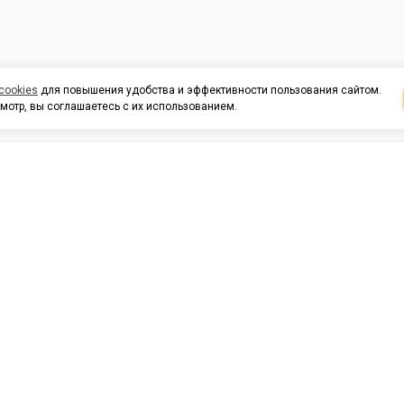
cookies
для повышения удобства и эффективности пользования сайтом.
мотр, вы соглашаетесь с их использованием.
И ПОДДЕРЖКА
ОРГАНИЗАЦИЯМ
КОНТАК
льных
420054, Республика Татарста
г.Казань, ул.Татарстан, 9
г.Казань, ул.Ямашева, 54, кор
3