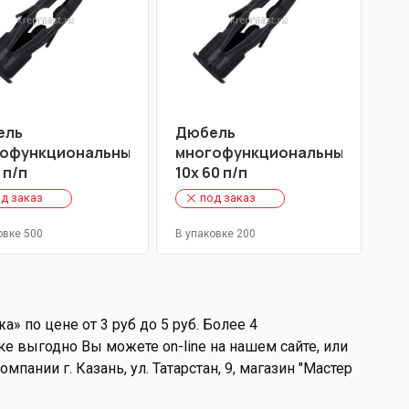
ель
Дюбель
офункциональный
многофункциональный
 п/п
10х 60 п/п
д заказ
под заказ
овке 500
В упаковке 200
 по цене от 3 руб до 5 руб. Более 4
 выгодно Вы можете on-line на нашем сайте, или
мпании г. Казань, ул. Татарстан, 9, магазин "Мастер