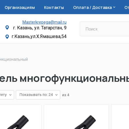
Организациям
Контакты
Оплата / Доставка
О
Masterkrepega@mail.ru
г. Казань, ул. Татарстан, 9
г.Казань,ул.Х.Ямашева,54
нкциональный
ель многофункциональн
тету
Показывать по: 24
из
4