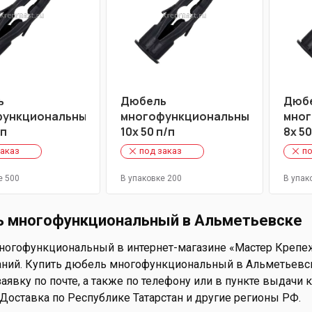
ь
Дюбель
Дюб
функциональный
многофункциональный
мног
/п
10х 50 п/п
8х 50
заказ
под заказ
по
е 500
В упаковке 200
В упак
 многофункциональный в Альметьевске
огофункциональный в интернет-магазине «Мастер Крепежа»
ний. Купить дюбель многофункциональный в Альметьевске
аявку по почте, а также по телефону или в пункте выдачи ко
 Доставка по Республике Татарстан и другие регионы РФ.