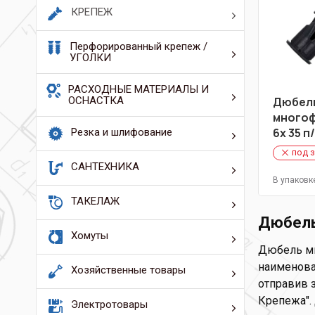
КРЕПЕЖ
Перфорированный крепеж /
УГОЛКИ
РАСХОДНЫЕ МАТЕРИАЛЫ И
ОСНАСТКА
Дюбел
много
6х 35 п
Резка и шлифование
под 
САНТЕХНИКА
В упаковк
ТАКЕЛАЖ
Дюбель
Хомуты
Дюбель мн
наименова
Хозяйственные товары
отправив з
Крепежа".
Электротовары