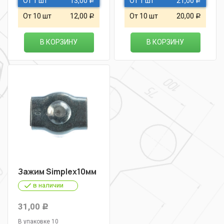
От 1 шт
13,00
От 1 шт
21,00
Р
Р
От 10 шт
12,00
От 10 шт
20,00
Р
Р
В КОРЗИНУ
В КОРЗИНУ
Зажим Simplex10мм
в наличии
31,00
Р
В упаковке 10