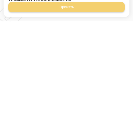
Принять
Магазин строительных
материалов
420054, Республика
Татарстан
г.Казань, ул.Татарстан,
9
г.Казань, ул.Ямашева,
54, корпус 3
Время работы: