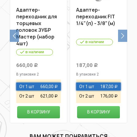
Адаптер-
Адаптер-
переходник для
переходник FIT
торцевых
1/4"(п) - 3/8"(м)
головок ЗУБР
Мастер (набор
в наличии
4шт)
в наличии
660,00
187,00
Р
Р
В упаковке 2
В упаковке 2
От 1 шт
660,00
От 1 шт
187,00
Р
Р
От 2 шт
621,00
От 2 шт
176,00
Р
Р
В КОРЗИНУ
В КОРЗИНУ
ВАМ МОЖЕТ ПОНРАВИТЬСЯ