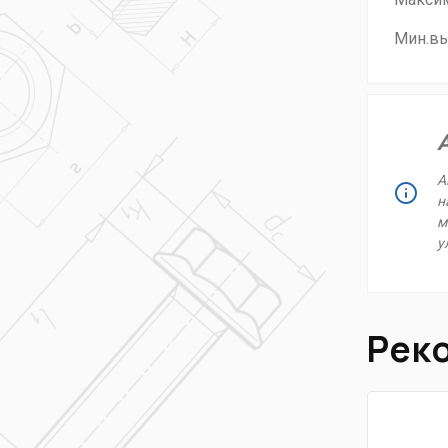
Мин.в
А
н
м
у
Рек