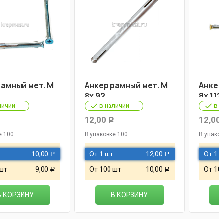
рамный мет. М
Анкер рамный мет. М
Анке
8х 92
8х 11
личии
в наличии
в
12,00
12,0
Р
Р
е 100
В упаковке 100
В упак
10,00
От 1 шт
12,00
От 1
Р
Р
 шт
9,00
От 100 шт
10,00
От 1
Р
Р
В КОРЗИНУ
В КОРЗИНУ