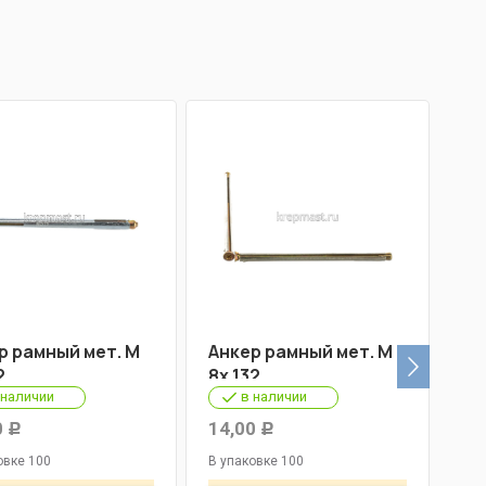
р рамный мет. М
Анкер рамный мет. М
Ан
2
8х 132
8х
 наличии
в наличии
0
14,00
15
Р
Р
овке 100
В упаковке 100
В у