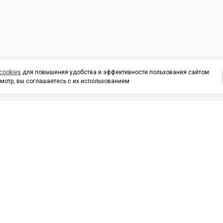
cookies
для повышения удобства и эффективности пользования сайтом.
мотр, вы соглашаетесь с их использованием.
И ПОДДЕРЖКА
ОРГАНИЗАЦИЯМ
КОНТАК
льных
420054, Республика Татарста
г.Казань, ул.Татарстан, 9
г.Казань, ул.Ямашева, 54, кор