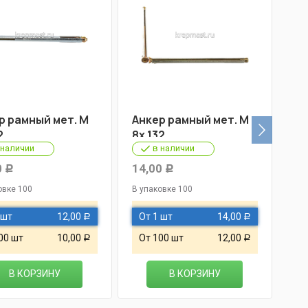
р рамный мет. М
Анкер рамный мет. М
Ан
2
8х 132
8х
 наличии
в наличии
0
14,00
15
Р
Р
овке 100
В упаковке 100
В у
 шт
12,00
От 1 шт
14,00
О
Р
Р
00 шт
10,00
От 100 шт
12,00
О
Р
Р
В КОРЗИНУ
В КОРЗИНУ