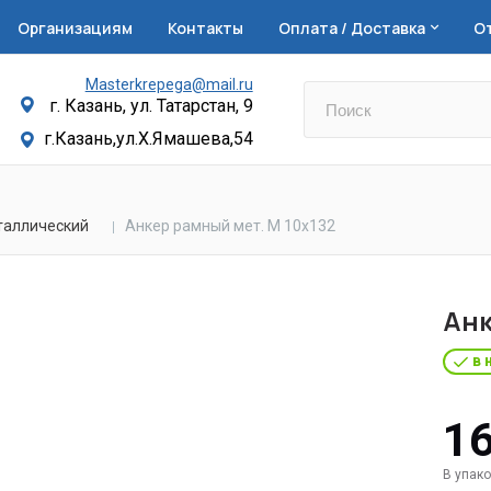
Организациям
Контакты
Оплата / Доставка
О
Masterkrepega@mail.ru
г. Казань, ул. Татарстан, 9
г.Казань,ул.Х.Ямашева,54
таллический
Анкер рамный мет. М 10х132
Анк
в 
16
В упако