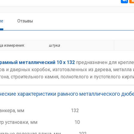
ие
Отзывы
ца измерения:
штука
рамный металлический 10 х 132
предназначен для крепле
ов и дверных коробок, изготовленных из дерева, металла и
тона, строительного камня, полнотелого и пустотелого кирпи
ческие характеристики рамного металлического дюбе
на анкера, мм 132
етр установки, мм 10
мально полезная длина, мм 102