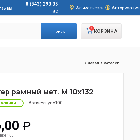
8 (843) 293 35
тзывы
Альметьевск
Авторизация
92
0
КОРЗИНА
назад в каталог
ер рамный мет. М 10х132
Артикул:
уп=100
наличии
,00
Р
вке 100