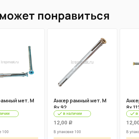
 может понравиться
рамный мет. М
Анкер рамный мет. М
Анке
8х 92
8х 11
личии
в наличии
в
12,00
12,0
Р
Р
е 100
В упаковке 100
В упак