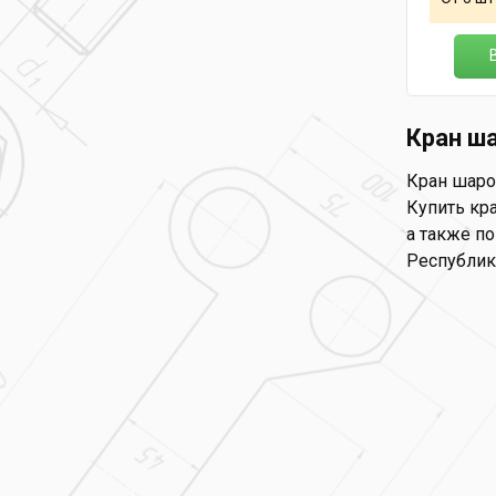
Кран ш
Кран шаро
Купить кра
а также по
Республик