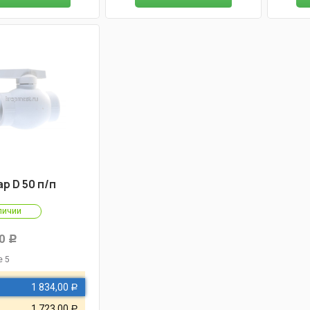
р D 50 п/п
личии
0
Р
е 5
1 834,00
Р
1 723,00
Р