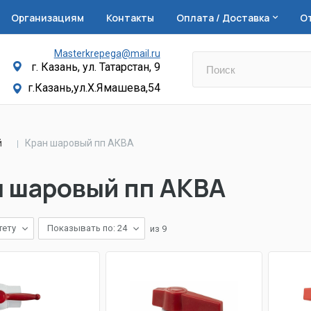
Организациям
Контакты
Оплата / Доставка
О
Masterkrepega@mail.ru
г. Казань, ул. Татарстан, 9
г.Казань,ул.Х.Ямашева,54
й
Кран шаровый пп АКВА
н шаровый пп АКВА
тету
Показывать по: 24
из
9