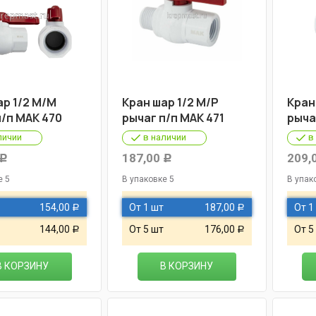
ар 1/2 М/М
Кран шар 1/2 М/Р
Кран
п/п МАК 470
рычаг п/п МАК 471
рыча
личии
в наличии
в
187,00
209,
Р
Р
е 5
В упаковке 5
В упак
154,00
От 1 шт
187,00
От 1
Р
Р
144,00
От 5 шт
176,00
От 5
Р
Р
В КОРЗИНУ
В КОРЗИНУ