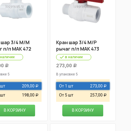
 шар 3/4 М/М
Кран шар 3/4 М/Р
г п/п МАК 472
рычаг п/п МАК 473
 наличии
в наличии
00
273,00
Р
Р
овке 5
В упаковке 5
 шт
209,00
От 1 шт
273,00
Р
Р
 шт
198,00
От 5 шт
257,00
Р
Р
В КОРЗИНУ
В КОРЗИНУ