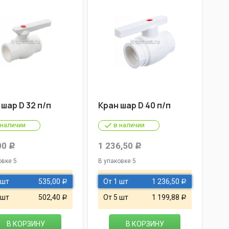
шар D 32 п/п
Кран шар D 40 п/п
 наличии
в наличии
00
1 236,50
Р
Р
овке 5
В упаковке 5
 шт
535,00
От 1 шт
1 236,50
Р
Р
 шт
502,40
От 5 шт
1 199,88
Р
Р
В КОРЗИНУ
В КОРЗИНУ