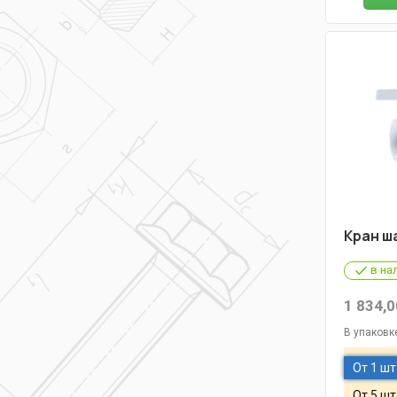
Кран ша
в на
1 834,0
В упаковк
От 1 шт
От 5 шт