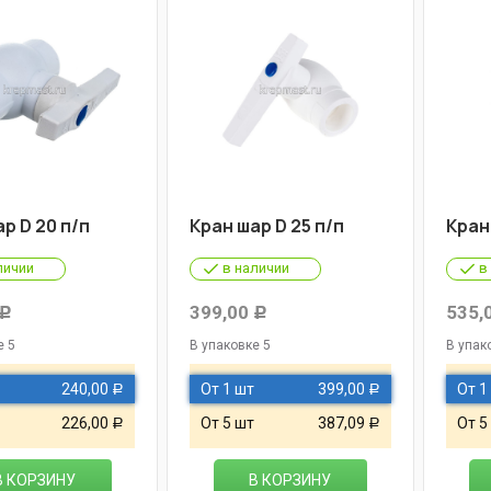
р D 20 п/п
Кран шар D 25 п/п
Кран 
личии
в наличии
в
399,00
535,
Р
Р
е 5
В упаковке 5
В упак
240,00
От 1 шт
399,00
От 1
Р
Р
226,00
От 5 шт
387,09
От 5
Р
Р
В КОРЗИНУ
В КОРЗИНУ