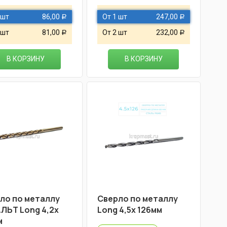
 шт
86,00
От 1 шт
247,00
Р
Р
 шт
81,00
От 2 шт
232,00
Р
Р
В КОРЗИНУ
В КОРЗИНУ
ло по металлу
Cверло по металлу
ЛЬТ Long 4,2х
Long 4,5х 126мм
м