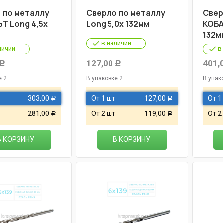
 по металлу
Cверло по металлу
Cвер
Т Long 4,5х
Long 5,0х 132мм
КОБА
132м
в наличии
личии
в
127,00
401,
Р
Р
е 2
В упаковке 2
В упак
303,00
От 1 шт
127,00
От 1
Р
Р
281,00
От 2 шт
119,00
От 2
Р
Р
В КОРЗИНУ
В КОРЗИНУ