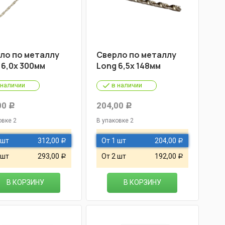
ло по металлу
Cверло по металлу
 6,0х 300мм
Long 6,5х 148мм
 наличии
в наличии
00
204,00
Р
Р
овке 2
В упаковке 2
 шт
312,00
От 1 шт
204,00
Р
Р
 шт
293,00
От 2 шт
192,00
Р
Р
В КОРЗИНУ
В КОРЗИНУ