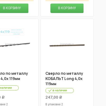
В КОРЗИНУ
В КОРЗИНУ
ло по металлу
Cверло по металлу
 4,0х 119мм
КОБАЛЬТ Long 4,0х
119мм
 наличии
в наличии
0
247,00
Р
Р
овке 2
В упаковке 2