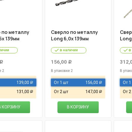
 по металлу
Cверло по металлу
Cвер
5х 139мм
Long 6,0х 139мм
Long
личии
в наличии
в
156,00
312,
Р
Р
е 2
В упаковке 2
В упак
139,00
От 1 шт
156,00
От 1
Р
Р
131,00
От 2 шт
147,00
От 2
Р
Р
В КОРЗИНУ
В КОРЗИНУ