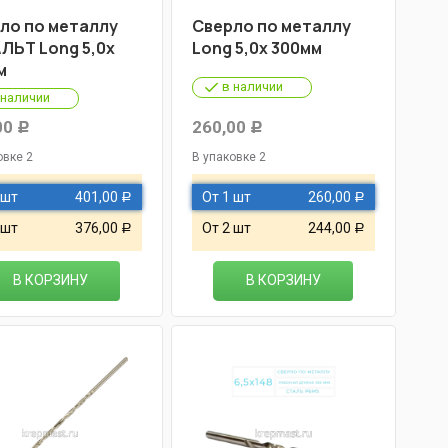
ло по металлу
Cверло по металлу
ЛЬТ Long 5,0х
Long 5,0х 300мм
м
в наличии
 наличии
00
260,00
Р
Р
овке 2
В упаковке 2
 шт
401,00
От 1 шт
260,00
Р
Р
 шт
376,00
От 2 шт
244,00
Р
Р
В КОРЗИНУ
В КОРЗИНУ