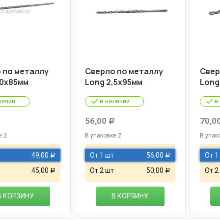
 по металлу
Cверло по металлу
Cвер
,0х85мм
Long 2,5х95мм
Long
личии
в наличии
в
56,00
70,0
Р
Р
е 2
В упаковке 2
В упак
49,00
От 1 шт
56,00
От 1
Р
Р
45,00
От 2 шт
50,00
От 2
Р
Р
В КОРЗИНУ
В КОРЗИНУ