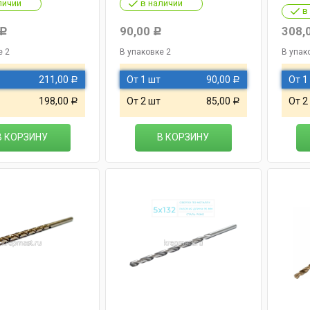
личии
в наличии
в
90,00
308,
Р
Р
е 2
В упаковке 2
В упак
211,00
От 1 шт
90,00
От 1
Р
Р
198,00
От 2 шт
85,00
От 2
Р
Р
В КОРЗИНУ
В КОРЗИНУ