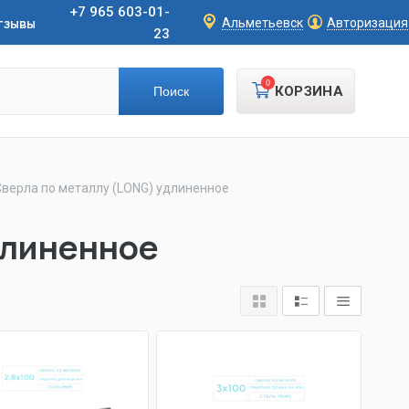
+7 965 603-01-
тзывы
Альметьевск
Авторизация
23
0
КОРЗИНА
Сверла по металлу (LONG) удлиненное
длиненное