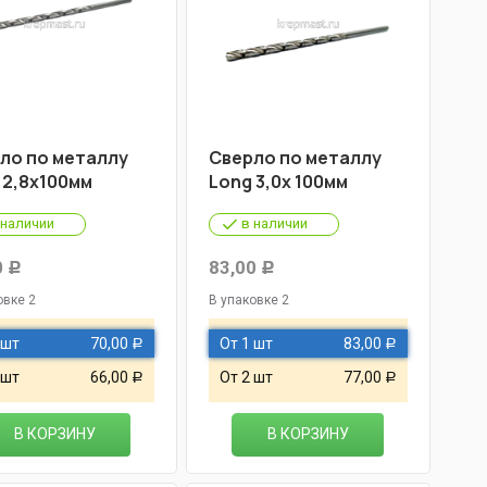
ло по металлу
Cверло по металлу
 2,8х100мм
Long 3,0х 100мм
 наличии
в наличии
0
83,00
Р
Р
овке 2
В упаковке 2
 шт
70,00
От 1 шт
83,00
Р
Р
 шт
66,00
От 2 шт
77,00
Р
Р
В КОРЗИНУ
В КОРЗИНУ