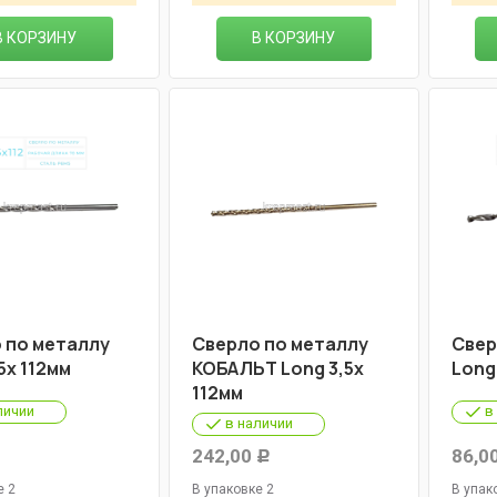
В КОРЗИНУ
В КОРЗИНУ
 по металлу
Cверло по металлу
Cвер
5х 112мм
КОБАЛЬТ Long 3,5х
Long
112мм
личии
в
в наличии
242,00
86,0
Р
Р
е 2
В упаковке 2
В упак