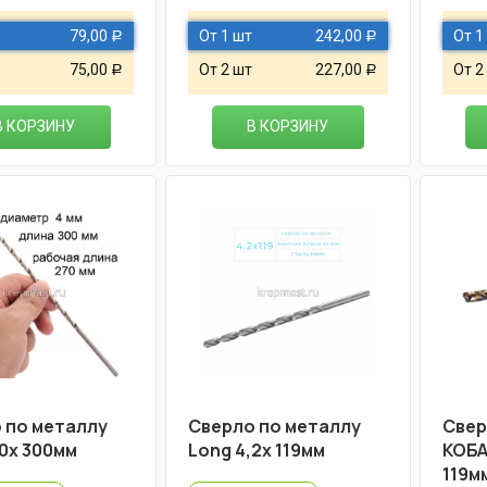
79,00
От 1 шт
242,00
От 1
Р
Р
75,00
От 2 шт
227,00
От 2
Р
Р
В КОРЗИНУ
В КОРЗИНУ
 по металлу
Cверло по металлу
Cвер
,0х 300мм
Long 4,2х 119мм
КОБА
119м