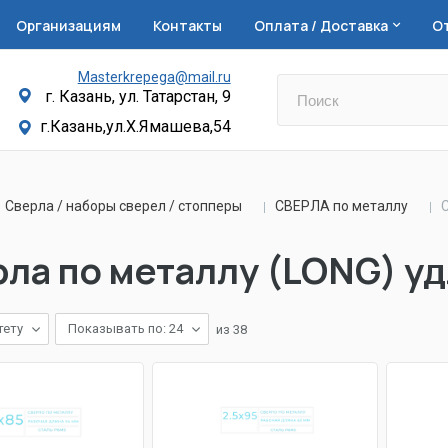
Организациям
Контакты
Оплата / Доставка
О
Masterkrepega@mail.ru
г. Казань, ул. Татарстан, 9
г.Казань,ул.Х.Ямашева,54
Сверла / наборы сверел / стопперы
СВЕРЛА по металлу
ла по металлу (LONG) у
тету
Показывать по: 24
из
38