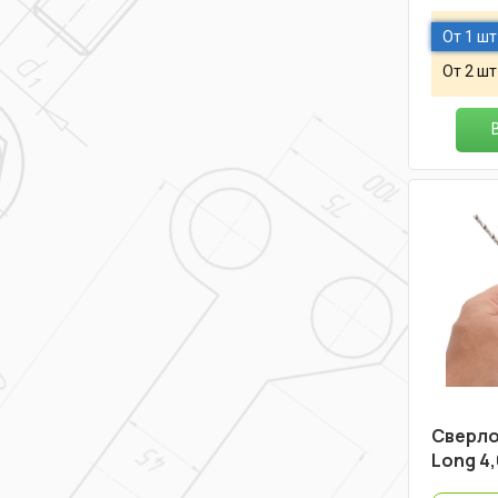
От 1 шт
От 2 шт
Cверло
Long 4