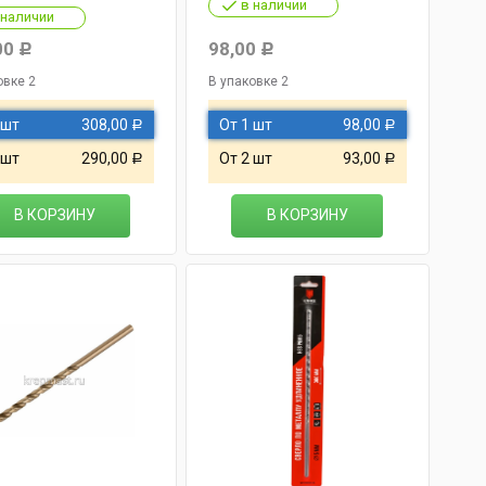
в наличии
 наличии
00
98,00
Р
Р
овке 2
В упаковке 2
 шт
308,00
От 1 шт
98,00
Р
Р
 шт
290,00
От 2 шт
93,00
Р
Р
В КОРЗИНУ
В КОРЗИНУ