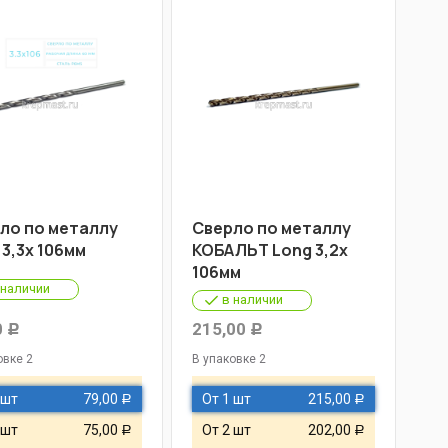
ло по металлу
Cверло по металлу
 3,3х 106мм
КОБАЛЬТ Long 3,2х
106мм
 наличии
в наличии
0
215,00
Р
Р
овке 2
В упаковке 2
 шт
79,00
От 1 шт
215,00
Р
Р
 шт
75,00
От 2 шт
202,00
Р
Р