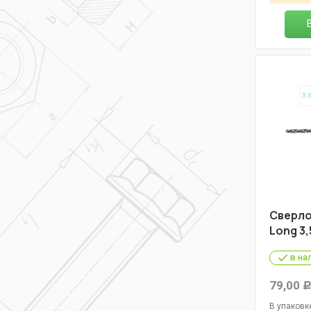
Cверло
Long 3,
в на
79,00
В упаковк