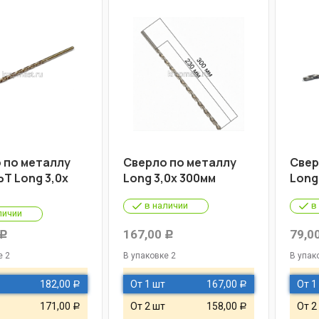
 по металлу
Cверло по металлу
Cвер
Т Long 3,0х
Long 3,0х 300мм
Long
в наличии
в
личии
167,00
79,0
Р
Р
е 2
В упаковке 2
В упак
182,00
От 1 шт
167,00
От 1
Р
Р
171,00
От 2 шт
158,00
От 2
Р
Р