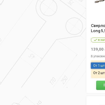
Cверло
Long 5,
в на
139,00
В упаковк
От 1 шт
От 2 шт