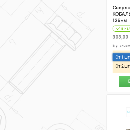
Cверло
КОБАЛЬ
126мм
в на
303,00
В упаковк
От 1 шт
От 2 шт