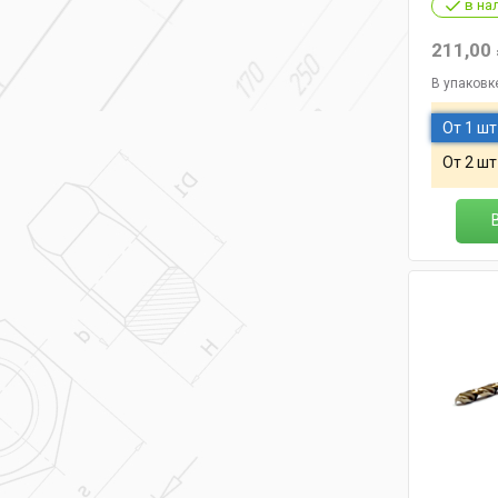
в на
211,00
В упаковк
От 1 шт
От 2 шт