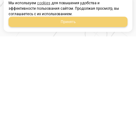
Мы используем
cookies
для повышения удобства и
эффективности пользования сайтом. Продолжая просмотр, вы
соглашаетесь с их использованием.
Принять
Магазин строительных
материалов
420054, Республика
Татарстан
г.Казань, ул.Татарстан,
9
г.Казань, ул.Ямашева,