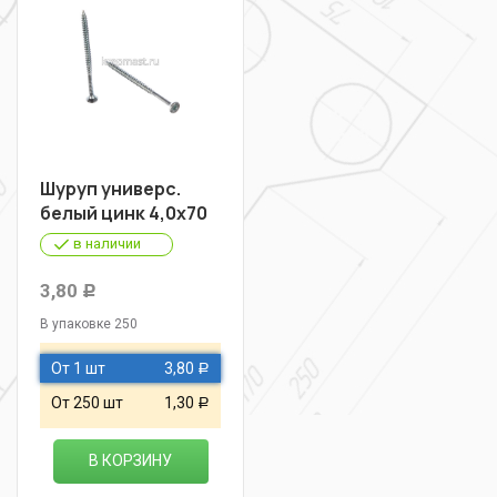
Шуруп универс.
белый цинк 4,0х70
в наличии
3,80
Р
В упаковке 250
От 1 шт
3,80
Р
От 250 шт
1,30
Р
В КОРЗИНУ