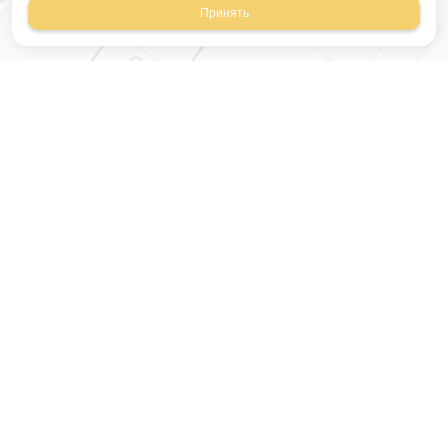
Принять
Магазин строительных
материалов
420054, Республика
Татарстан
г.Казань, ул.Татарстан,
9
г.Казань, ул.Ямашева,
54, корпус 3
Время работы: