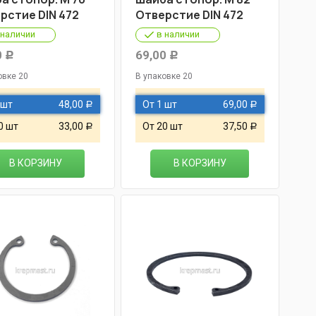
рстие DIN 472
Отверстие DIN 472
 наличии
в наличии
0
69,00
Р
Р
овке 20
В упаковке 20
 шт
48,00
От 1 шт
69,00
Р
Р
0 шт
33,00
От 20 шт
37,50
Р
Р
В КОРЗИНУ
В КОРЗИНУ