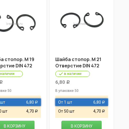
а стопор. М 19
Шайба стопор. М 21
рстие DIN 472
Отверстие DIN 472
 наличии
в наличии
6,80
Р
Р
овке 50
В упаковке 50
 шт
6,80
От 1 шт
6,80
Р
Р
0 шт
4,70
От 50 шт
4,70
Р
Р
В КОРЗИНУ
В КОРЗИНУ