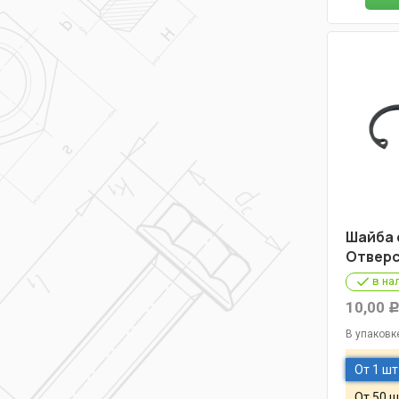
Шайба 
Отверс
в на
10,00
В упаковк
От 1 шт
От 50 ш