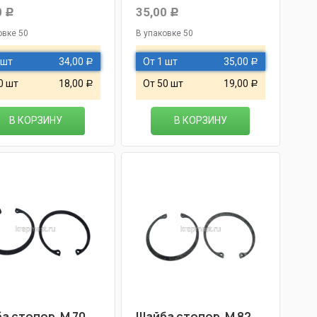
0
35,00
Р
Р
овке 50
В упаковке 50
 шт
34,00
От 1 шт
35,00
Р
Р
0 шт
18,00
От 50 шт
19,00
Р
Р
В КОРЗИНУ
В КОРЗИНУ
а стопор. М 70
Шайба стопор. М 82