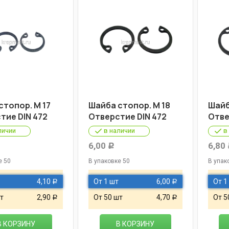
стопор. М 17
Шайба стопор. М 18
Шайб
тие DIN 472
Отверстие DIN 472
Отве
личии
в наличии
в
6,00
6,80
Р
е 50
В упаковке 50
В упак
4,10
От 1 шт
6,00
От 1
Р
Р
т
2,90
От 50 шт
4,70
От 5
Р
Р
В КОРЗИНУ
В КОРЗИНУ