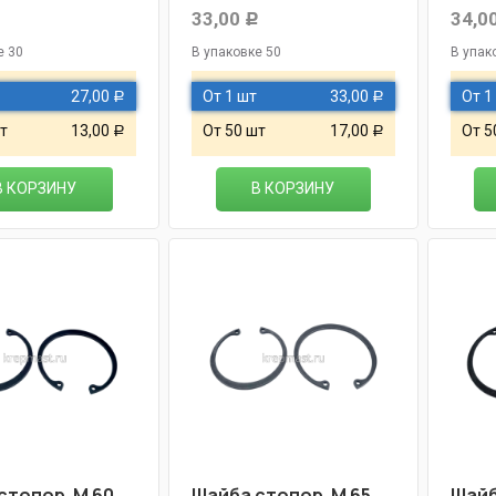
33,00
34,0
Р
Р
е 30
В упаковке 50
В упак
27,00
От 1 шт
33,00
От 1
Р
Р
т
13,00
От 50 шт
17,00
От 5
Р
Р
В КОРЗИНУ
В КОРЗИНУ
стопор. М 60
Шайба стопор. М 65
Шайб