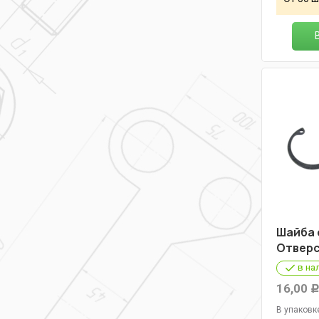
Шайба 
Отверс
в на
16,00
В упаковк