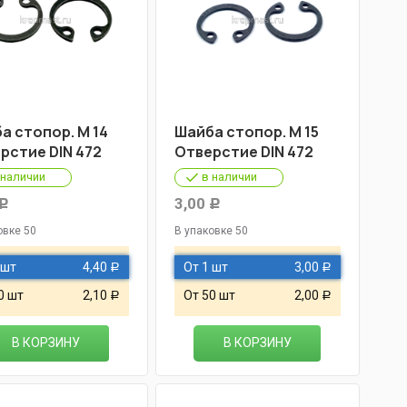
а стопор. М 14
Шайба стопор. М 15
рстие DIN 472
Отверстие DIN 472
 наличии
в наличии
3,00
Р
Р
овке 50
В упаковке 50
 шт
4,40
От 1 шт
3,00
Р
Р
0 шт
2,10
От 50 шт
2,00
Р
Р
В КОРЗИНУ
В КОРЗИНУ