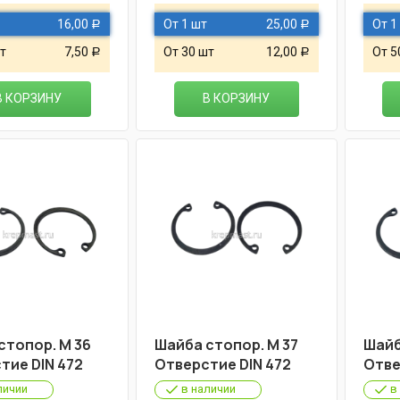
16,00
От 1 шт
25,00
От 1
Р
Р
т
7,50
От 30 шт
12,00
От 5
Р
Р
В КОРЗИНУ
В КОРЗИНУ
стопор. М 36
Шайба стопор. М 37
Шайб
тие DIN 472
Отверстие DIN 472
Отве
личии
в наличии
в