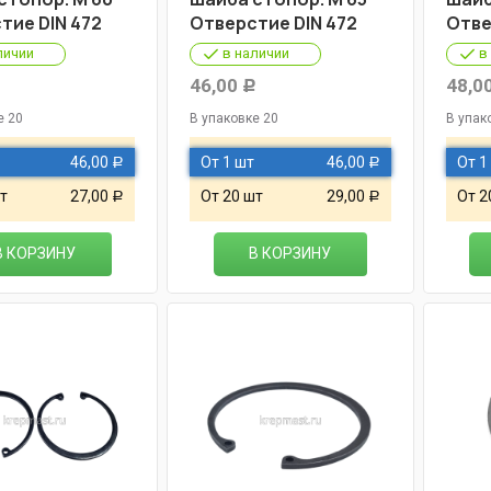
тие DIN 472
Отверстие DIN 472
Отве
личии
в наличии
в
46,00
48,0
Р
Р
е 20
В упаковке 20
В упак
46,00
От 1 шт
46,00
От 1
Р
Р
т
27,00
От 20 шт
29,00
От 2
Р
Р
В КОРЗИНУ
В КОРЗИНУ