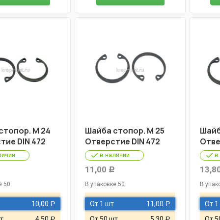
стопор. М 24
Шайба стопор. М 25
Шайб
тие DIN 472
Отверстие DIN 472
Отве
личии
в наличии
в
11,00
13,8
Р
Р
е 50
В упаковке 50
В упак
10,00
От 1 шт
11,00
От 1
Р
Р
т
4,50
От 50 шт
5,30
От 5
Р
Р