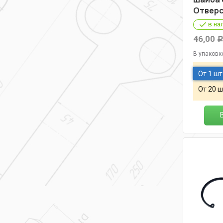
Отверс
в на
46,00
В упаковк
От 1 шт
От 20 ш