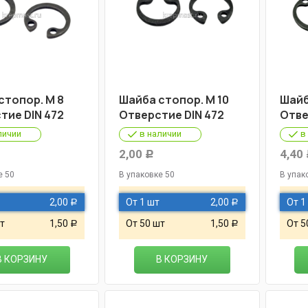
стопор. М 8
Шайба стопор. М 10
Шайб
тие DIN 472
Отверстие DIN 472
Отве
личии
в наличии
в
2,00
4,40
Р
е 50
В упаковке 50
В упак
2,00
От 1 шт
2,00
От 1
Р
Р
т
1,50
От 50 шт
1,50
От 5
Р
Р
В КОРЗИНУ
В КОРЗИНУ