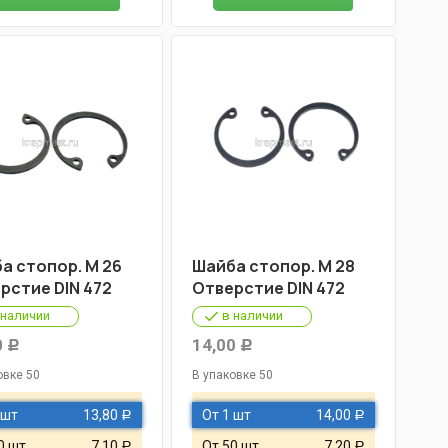
а стопор. М 26
Шайба стопор. М 28
рстие DIN 472
Отверстие DIN 472
 наличии
в наличии
0
14,00
Р
Р
овке 50
В упаковке 50
 шт
13,80
От 1 шт
14,00
Р
Р
0 шт
7,10
От 50 шт
7,20
Р
Р