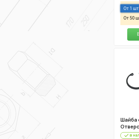
От 1 шт
От 50 ш
Шайба 
Отверс
в на