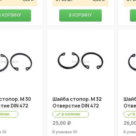
В КОРЗИНУ
В КОРЗИНУ
стопор. М 30
Шайба стопор. М 32
Шайб
тие DIN 472
Отверстие DIN 472
Отве
личии
в наличии
в
25,00
26,0
Р
Р
е 50
В упаковке 30
В упак