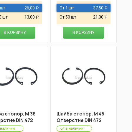
 шт
26,00
От 1 шт
37,50
Р
Р
0 шт
13,00
От 50 шт
21,00
Р
Р
В КОРЗИНУ
В КОРЗИНУ
а стопор. М 38
Шайба стопор. М 45
рстие DIN 472
Отверстие DIN 472
 наличии
в наличии