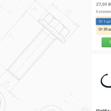
27,00
В упаковк
От 1 шт
От 30 ш
Шайба 