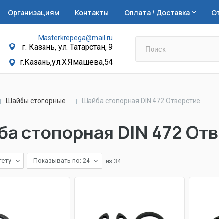
Организациям
Контакты
Оплата / Доставка
О
Masterkrepega@mail.ru
г. Казань, ул. Татарстан, 9
г.Казань,ул.Х.Ямашева,54
Шайбы стопорные
Шайба стопорная DIN 472 Отверстие
а стопорная DIN 472 От
тету
Показывать по: 24
из
34