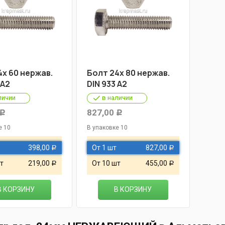
4х 60 нержав.
Болт 24х 80 нержав.
 A2
DIN 933 A2
личии
в наличии
827,00
Р
Р
е 10
В упаковке 10
398,00
От 1 шт
827,00
Р
Р
т
219,00
От 10 шт
455,00
Р
Р
В КОРЗИНУ
В КОРЗИНУ