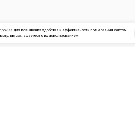
cookies
для повышения удобства и эффективности пользования сайтом.
мотр, вы соглашаетесь с их использованием.
И ПОДДЕРЖКА
ОРГАНИЗАЦИЯМ
КОНТАК
льных
420054, Республика Татарста
г.Казань, ул.Татарстан, 9
г.Казань, ул.Ямашева, 54, кор
3