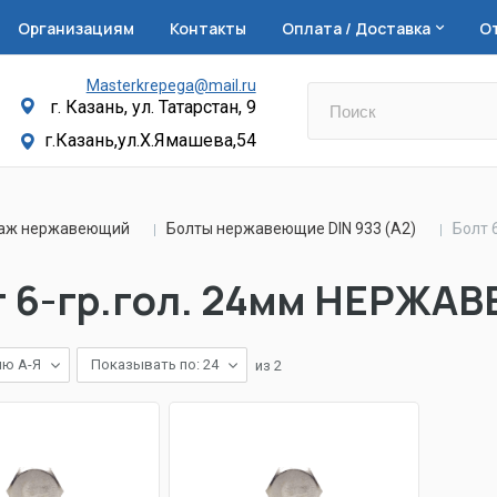
Организациям
Контакты
Оплата / Доставка
О
Masterkrepega@mail.ru
г. Казань, ул. Татарстан, 9
г.Казань,ул.Х.Ямашева,54
лаж нержавеющий
Болты нержавеющие DIN 933 (А2)
Болт 
т 6-гр.гол. 24мм НЕРЖ
ию А-Я
Показывать по: 24
из
2