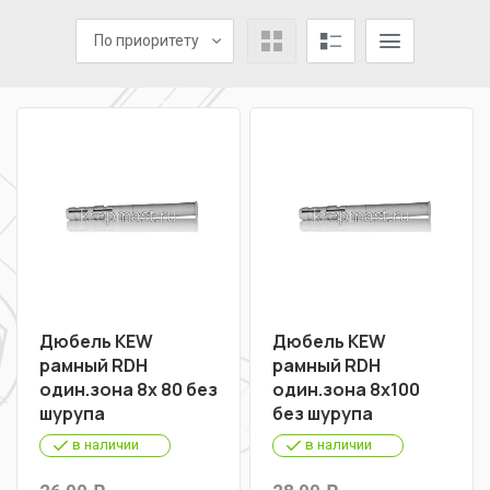
По приоритету
Дюбель KEW
Дюбель KEW
рамный RDН
рамный RDН
один.зона 8х 80 без
один.зона 8х100
шурупа
без шурупа
в наличии
в наличии