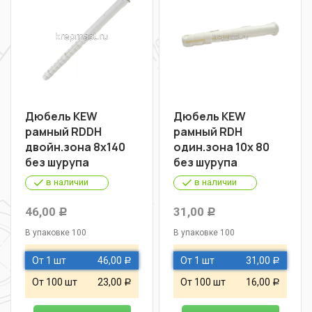
Дюбель KEW
Дюбель KEW
рамный RDDН
рамный RDН
двойн.зона 8х140
один.зона 10х 80
без шурупа
без шурупа
в наличии
в наличии
46,00
31,00
Р
Р
В упаковке 100
В упаковке 100
От 1 шт
46,00
От 1 шт
31,00
Р
Р
От 100 шт
23,00
От 100 шт
16,00
Р
Р