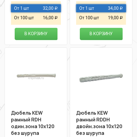
От 1 шт
32,00
От 1 шт
34,00
Р
Р
От 100 шт
16,00
От 100 шт
19,00
Р
Р
В КОРЗИНУ
В КОРЗИНУ
Дюбель KEW
Дюбель KEW
рамный RDН
рамный RDDН
один.зона 10х120
двойн.зона 10х120
без шурупа
без шурупа