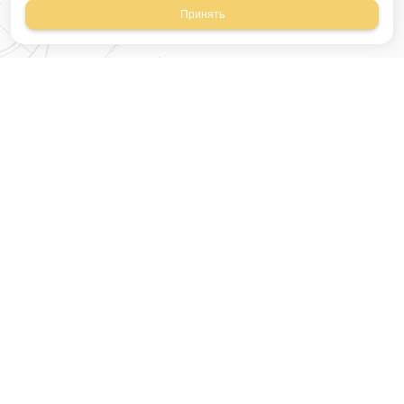
Принять
Магазин строительных
материалов
420054, Республика
Татарстан
г.Казань, ул.Татарстан,
9
г.Казань, ул.Ямашева,
54, корпус 3
Время работы: