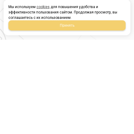
Мы используем
cookies
для повышения удобства и
эффективности пользования сайтом. Продолжая просмотр, вы
соглашаетесь с их использованием.
Принять
Магазин строительных
материалов
420054, Республика
Татарстан
г.Казань, ул.Татарстан,
9
г.Казань, ул.Ямашева,